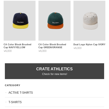
CA Color Block Brushed
CA Color Block Brushed
Dual Logo Nylon Cap IVORY
Cap NAVY/YELLOW
Cap GREEN/ORANGE
¥6,000
¥6,000
¥6,000
CRATE ATHLETICS
Check for new items!
CATEGORY
ACTIVE T-SHIRTS
T-SHIRTS