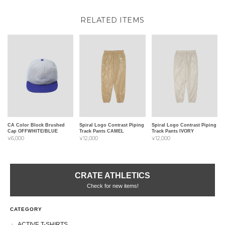
RELATED ITEMS
CA Color Block Brushed
Spiral Logo Contrast Piping
Spiral Logo Contrast Piping
Cap OFFWHITE/BLUE
Track Pants CAMEL
Track Pants IVORY
¥6,000
¥12,000
¥12,000
CRATE ATHLETICS
Check for new items!
CATEGORY
ACTIVE T-SHIRTS