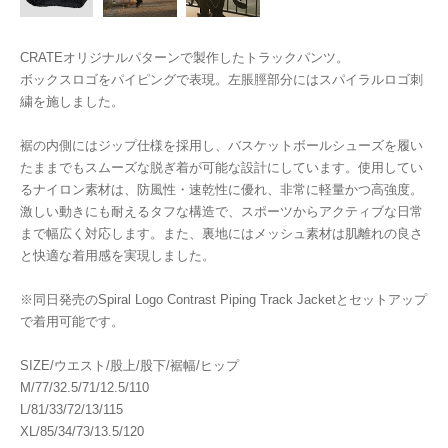
CRATEオリジナルパターンで製作したトラックパンツ。
ボックスロゴをパイピングで表現。左脹脛部分にはスパイラルロゴ刺
繍を施しました。
裾の内側にはジップ仕様を採用し、バスケットボールシューズを履い
たままでもスムーズな脱ぎ着が可能な設計にしています。使用してい
るナイロン素材は、防風性・速乾性に優れ、非常に軽量かつ高強度。
激しい動きにも耐えるタフな構造で、スポーツからアクティブな日常
まで幅広く対応します。また、裏地にはメッシュ素材は肌離れの良さ
と快適な着用感を実現しました。
※同日発売のSpiral Logo Contrast Piping Track Jacketとセットアップ
で着用可能です。
SIZE/ウエスト/股上/股下/裾幅/ヒップ
M/77/32.5/71/12.5/110
L/81/33/72/13/115
XL/85/34/73/13.5/120